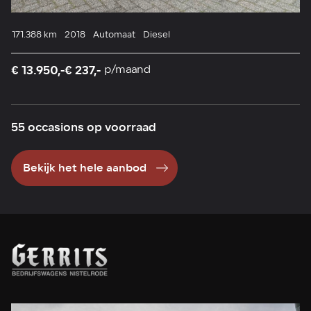
171.388 km
2018
Automaat
Diesel
13
€ 13.950,-
€ 237,-
p/maand
€ 
55 occasions op voorraad
Bekijk het hele aanbod