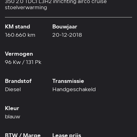
350 2.0 TDCI L3H2 inrichting airco cruise
stoelverwarming
KM stand
Bouwjaar
160.660 km
20-12-2018
Vermogen
96 Kw / 131 Pk
Brandstof
Transmissie
Diesel
Handgeschakeld
Kleur
blauw
BTW / Marge
Lease prijs