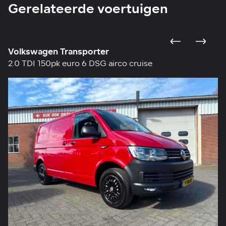
Gerelateerde voertuigen
Volkswagen Transporter
O
2.0 TDI 150pk euro 6 DSG airco cruise
2.
me