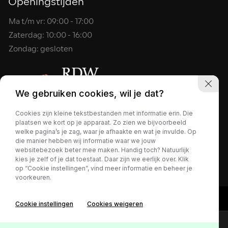
Openingstijden
Ma t/m vr: 09:00 - 17:00
Zaterdag: 10:00 - 16:00
Zondag: gesloten
We gebruiken cookies, wil je dat?
Cookies zijn kleine tekstbestanden met informatie erin. Die
plaatsen we kort op je apparaat. Zo zien we bijvoorbeeld
2026 - Gerrits Bedrijfswagens
welke pagina’s je zag, waar je afhaakte en wat je invulde. Op
Privacy policy
die manier hebben wij informatie waar we jouw
websitebezoek beter mee maken. Handig toch? Natuurlijk
kies je zelf of je dat toestaat. Daar zijn we eerlijk over. Klik
op “Cookie instellingen”, vind meer informatie en beheer je
voorkeuren.
Cookie instellingen
Cookies weigeren