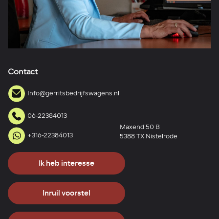
Contact
Info@gerritsbedrijfswagens.nl
06-22384013
Maxend 50 B
+316-22384013
5388 TX Nistelrode
Ik heb interesse
Inruil voorstel