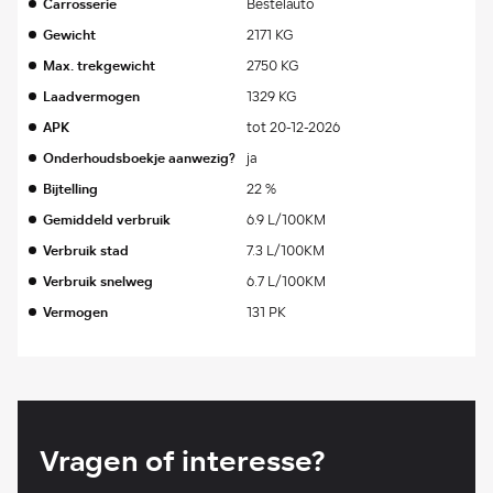
Carrosserie
Bestelauto
Gewicht
2171 KG
Max. trekgewicht
2750 KG
Laadvermogen
1329 KG
APK
tot 20-12-2026
Onderhoudsboekje aanwezig?
ja
Bijtelling
22 %
Gemiddeld verbruik
6.9 L/100KM
Verbruik stad
7.3 L/100KM
Verbruik snelweg
6.7 L/100KM
Vermogen
131 PK
Vragen of interesse?