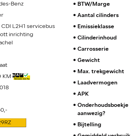
BTW/Marge
des-Benz
Aantal cilinders
er
Emissieklasse
2 CDI L2H1 servicebus
tt inrichting
Cilinderinhoud
achel
Carrosserie
Gewicht
aat
Max. trekgewicht
30 KM
Laadvermogen
2018
APK
Onderhoudsboekje
0,-
aanwezig?
29RZ
Bijtelling
Gemiddeld verbruik