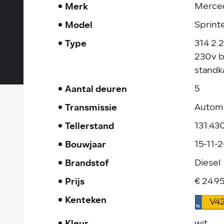
Merk
Merce
Model
Sprint
Type
314 2.
230v bo
standk
Aantal deuren
5
Transmissie
Autom
Tellerstand
131.4
Bouwjaar
15-11-
Brandstof
Diesel
Prijs
€ 24.95
Kenteken
V4
Kleur
wit