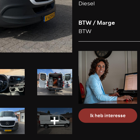
Diesel
BTW / Marge
BTW
Ik heb interesse