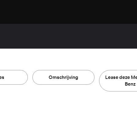
es
Omschrijving
Lease deze M
Benz