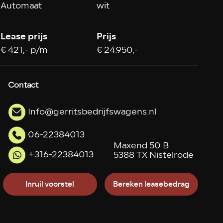
Automaat
wit
Lease prijs
Prijs
€ 421,- p/m
€ 24.950,-
Contact
Info@gerritsbedrijfswagens.nl
06-22384013
Maxend 50 B
+316-22384013
5388 TX Nistelrode
Inruil voorstel
Bereken leasebedrag