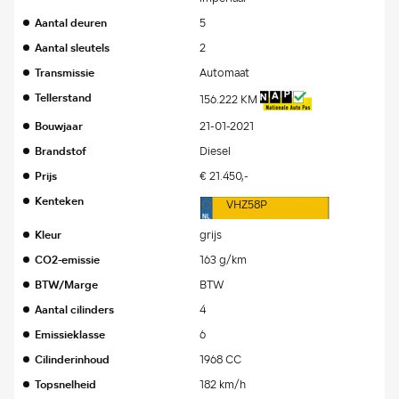
Aantal deuren
5
Aantal sleutels
2
Transmissie
Automaat
Tellerstand
156.222 KM
Bouwjaar
21-01-2021
Brandstof
Diesel
Prijs
€ 21.450,-
Kenteken
VHZ58P
Kleur
grijs
CO2-emissie
163 g/km
BTW/Marge
BTW
Aantal cilinders
4
Emissieklasse
6
Cilinderinhoud
1968 CC
Topsnelheid
182 km/h