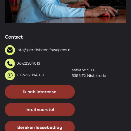
Contact
Info@gerritsbedrijfswagens.nl
06-22384013
Maxend 50 B
+316-22384013
5388 TX Nistelrode
Ik heb interesse
Inruil voorstel
Bereken leasebedrag