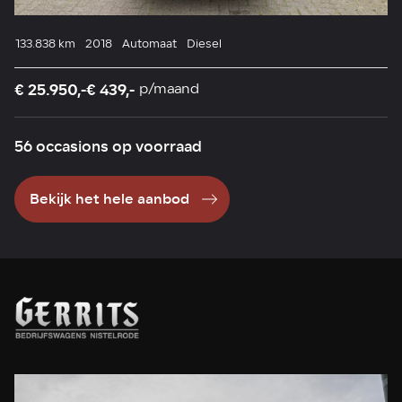
133.838 km
2018
Automaat
Diesel
13
€ 25.950,-
€ 439,-
€ 
p/maand
56 occasions op voorraad
Bekijk het hele aanbod