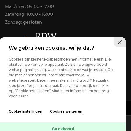
Ma t/m vr: 09:00 - 17:00
Zaterdag: 10:00 - 16:00
Zondag: gesloten
We gebruiken cookies, wil je dat?
Cookies zijn kleine tekstbestanden met informatie erin. Die
plaatsen we kort op je apparaat. Zo zien we bijvoorbeeld
2026 - Gerrits Bedrijfswagens
welke pagina’s je zag, waar je afhaakte en wat je invulde. Op
Privacy policy
die manier hebben wij informatie waar we jouw
websitebezoek beter mee maken. Handig toch? Natuurlijk
kies je zelf of je dat toestaat. Daar zijn we eerlijk over. Klik
op “Cookie instellingen”, vind meer informatie en beheer je
voorkeuren.
Cookie instellingen
Cookies weigeren
Contact
Online lease offerte?
Ga akkoord