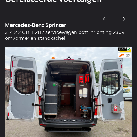
Mercedes-Benz Sprinter
M
314 2.2 CDI L2H2 servicewagen bott inrichting 230v
31
omvormer en standkachel
s