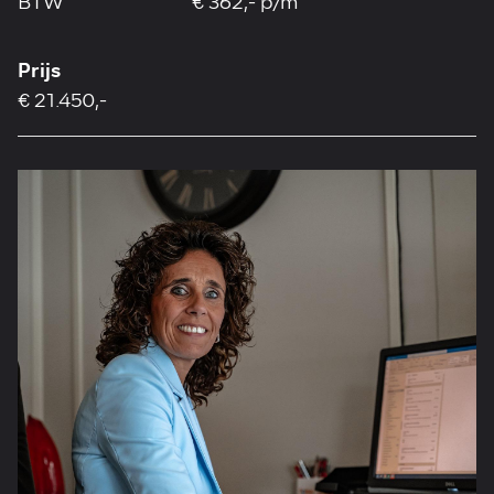
BTW
€ 362,- p/m
Prijs
€ 21.450,-