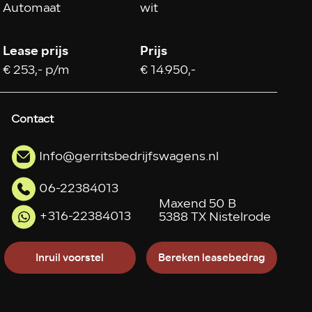
Automaat
wit
Lease prijs
Prijs
€ 253,- p/m
€ 14.950,-
Contact
Info@gerritsbedrijfswagens.nl
06-22384013
Maxend 50 B
+316-22384013
5388 TX Nistelrode
Inruil voorstel
Bereken leasebedrag