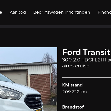
e
Aanbod
Bedrijfswagen inrichtingen
Financ
Ford Transi
300 2.0 TDCI L2H1 a
airco cruise
KM stand
209.222 km
Brandstof