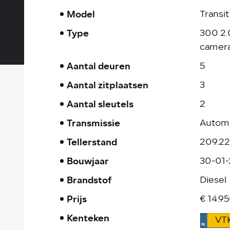
Model
Transi
Type
300 2.
camera
Aantal deuren
5
Aantal zitplaatsen
3
Aantal sleutels
2
Transmissie
Autom
Tellerstand
209.2
Bouwjaar
30-01
Brandstof
Diesel
Prijs
€ 14.95
Kenteken
VT