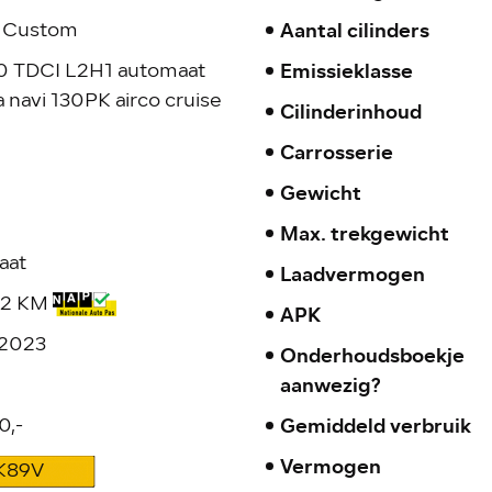
Aantal cilinders
t Custom
Emissieklasse
0 TDCI L2H1 automaat
 navi 130PK airco cruise
Cilinderinhoud
Carrosserie
Gewicht
Max. trekgewicht
aat
Laadvermogen
22 KM
APK
-2023
Onderhoudsboekje
aanwezig?
Gemiddeld verbruik
0,-
Vermogen
K89V