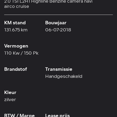
2.0 TSI L2H1 Highline Benzine camera navi
airco cruise
KM stand
Bouwjaar
131.675 km
06-07-2018
Vermogen
110 Kw / 150 Pk
Brandstof
Transmissie
Handgeschakeld
Kleur
zilver
BTW / Marge
Lease prijs