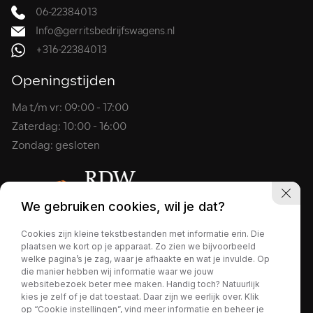
06-22384013
Info@gerritsbedrijfswagens.nl
+316-22384013
Openingstijden
Ma t/m vr: 09:00 - 17:00
Zaterdag: 10:00 - 16:00
Zondag: gesloten
We gebruiken cookies, wil je dat?
Cookies zijn kleine tekstbestanden met informatie erin. Die
plaatsen we kort op je apparaat. Zo zien we bijvoorbeeld
2026 - Gerrits Bedrijfswagens
welke pagina’s je zag, waar je afhaakte en wat je invulde. Op
Privacy policy
die manier hebben wij informatie waar we jouw
websitebezoek beter mee maken. Handig toch? Natuurlijk
kies je zelf of je dat toestaat. Daar zijn we eerlijk over. Klik
op “Cookie instellingen”, vind meer informatie en beheer je