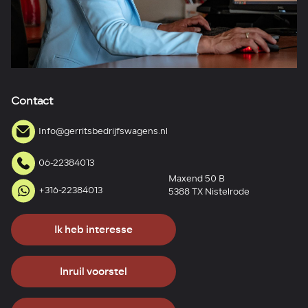
Contact
Info@gerritsbedrijfswagens.nl
06-22384013
Maxend 50 B
+316-22384013
5388 TX Nistelrode
Ik heb interesse
Inruil voorstel