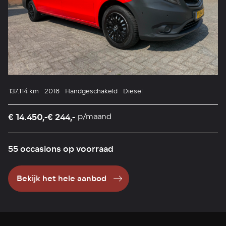
17
137.114 km
2018
Handgeschakeld
Diesel
€ 
€ 14.450,-
€ 244,-
p/maand
55 occasions op voorraad
Bekijk het hele aanbod