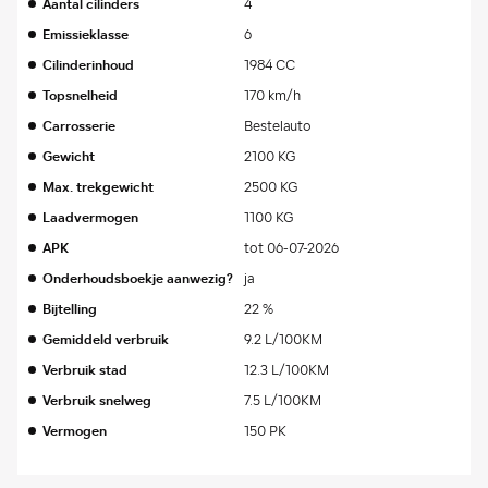
Aantal cilinders
4
Emissieklasse
6
Cilinderinhoud
1984 CC
Topsnelheid
170 km/h
Carrosserie
Bestelauto
Gewicht
2100 KG
Max. trekgewicht
2500 KG
Laadvermogen
1100 KG
APK
tot 06-07-2026
Onderhoudsboekje aanwezig?
ja
Bijtelling
22 %
Gemiddeld verbruik
9.2 L/100KM
Verbruik stad
12.3 L/100KM
Verbruik snelweg
7.5 L/100KM
Vermogen
150 PK