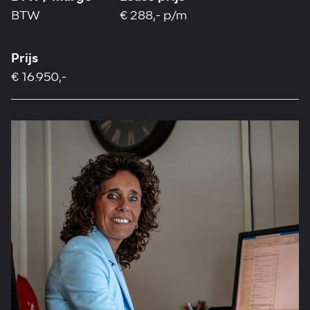
BTW
€ 288,- p/m
Prijs
€ 16.950,-