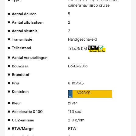
Type
2.0 TSI L2H1 Highline Benzine
camera navi airco cruise
Aantal deuren
5
Aantal zitplaatsen
2
Aantal sleutels
2
Transmissie
Handgeschakeld
Tellerstand
131.675 KM
Aantal versnellingen
6
Bouwjaar
06-07-2018
Brandstof
Prijs
€ 16.950,-
Kenteken
V496KS
Kleur
zilver
Acceleratie 0-100
11.3 sec.
CO2-emissie
210 g/km
BTW/Marge
BTW