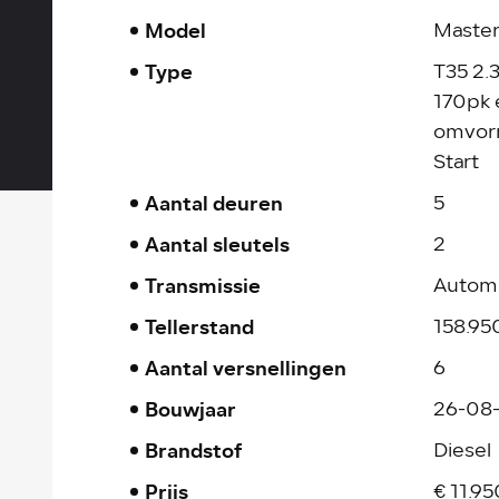
Model
Maste
Type
T35 2.
170pk e
omvorm
Start
Aantal deuren
5
Aantal sleutels
2
Transmissie
Autom
Tellerstand
158.9
Aantal versnellingen
6
Bouwjaar
26-08
Brandstof
Diesel
Prijs
€ 11.95