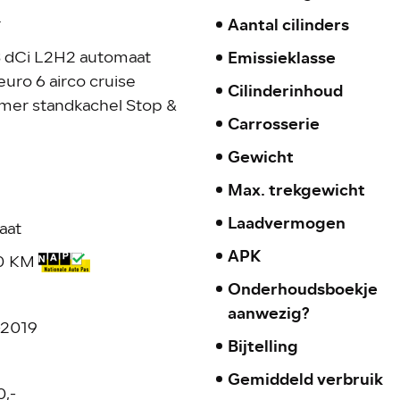
Aantal cilinders
r
Emissieklasse
3 dCi L2H2 automaat
uro 6 airco cruise
Cilinderinhoud
er standkachel Stop &
Carrosserie
Gewicht
Max. trekgewicht
Laadvermogen
aat
APK
50 KM
Onderhoudsboekje
aanwezig?
-2019
Bijtelling
Gemiddeld verbruik
0,-