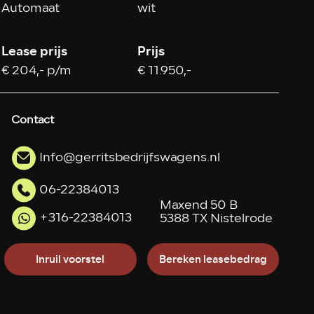
Automaat
wit
Lease prijs
Prijs
€ 204,- p/m
€ 11.950,-
Contact
Info@gerritsbedrijfswagens.nl
06-22384013
Maxend 50 B
+316-22384013
5388 TX Nistelrode
Inruil voorstel
Bereken leasebedrag